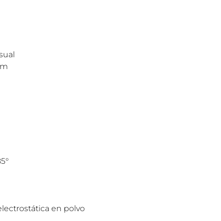
sual
um
85°
lectrostática en polvo