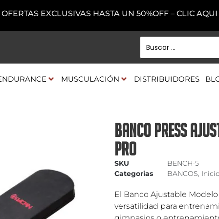
OFERTAS EXCLUSIVAS HASTA UN 50%OFF – CLIC AQUI
ENDURANCE
MUSCULACIÓN
DISTRIBUIDORES
BL
BANCO PRESS AJUS
PRO
SKU
BENCH-5
Categorias
BANCOS
,
Inici
El Banco Ajustable Modelo
versatilidad para entrenami
gimnasios o entrenamiento