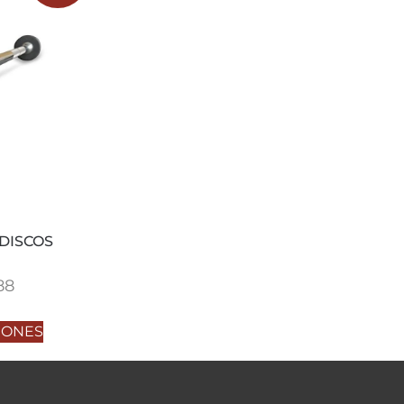
DISCOS
88
IONES