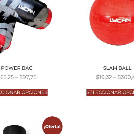
POWER BAG
SLAM BALL
$
63,25
–
$
97,75
$
19,32
–
$
300,
CCIONAR OPCIONES
SELECCIONAR OPC
¡Oferta!