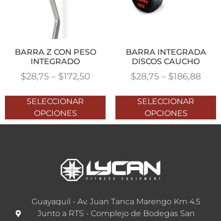
BARRA Z CON PESO
BARRA INTEGRADA
INTEGRADO
DISCOS CAUCHO
$
28,75
–
$
172,50
$
28,75
–
$
186,88
SELECCIONAR
SELECCIONAR
OPCIONES
OPCIONES
Guayaquil - Av. Juan Tanca Marengo Km 4.5
Junto a RTS - Complejo de Bodegas San