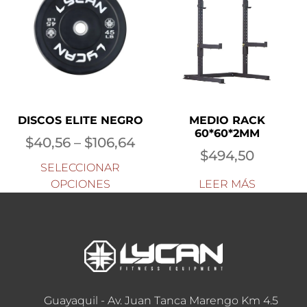
DISCOS ELITE NEGRO
MEDIO RACK
60*60*2MM
$
40,56
–
$
106,64
$
494,50
SELECCIONAR
OPCIONES
LEER MÁS
Guayaquil - Av. Juan Tanca Marengo Km 4.5