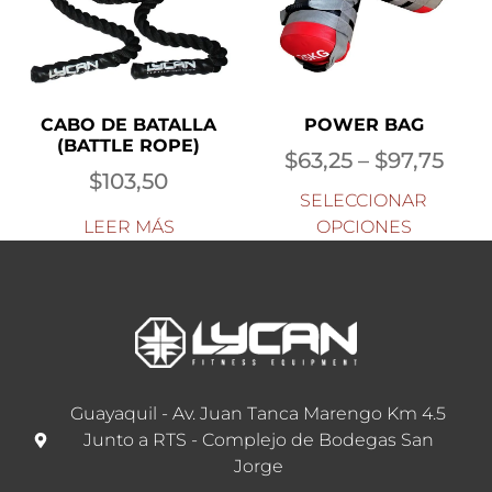
CABO DE BATALLA
POWER BAG
(BATTLE ROPE)
$
63,25
–
$
97,75
$
103,50
SELECCIONAR
LEER MÁS
OPCIONES
Guayaquil - Av. Juan Tanca Marengo Km 4.5
Junto a RTS - Complejo de Bodegas San
Jorge