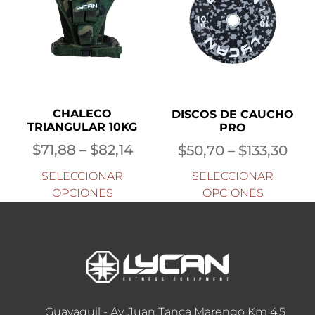
CHALECO
DISCOS DE CAUCHO
TRIANGULAR 10KG
PRO
$
71,88
–
$
82,14
$
50,70
–
$
133,30
SELECCIONAR
SELECCIONAR
OPCIONES
OPCIONES
Guayaquil - Av. Juan Tanca Marengo Km 4.5