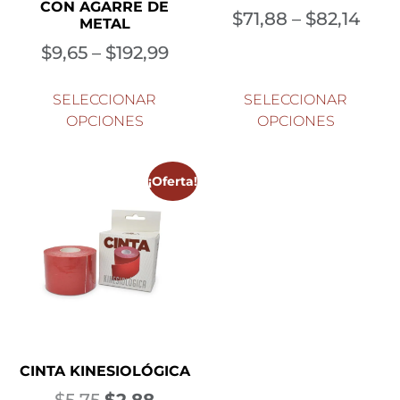
CON AGARRE DE
$
71,88
–
$
82,14
METAL
$
9,65
–
$
192,99
SELECCIONAR
SELECCIONAR
OPCIONES
OPCIONES
¡Oferta!
CINTA KINESIOLÓGICA
$
5,75
$
2,88