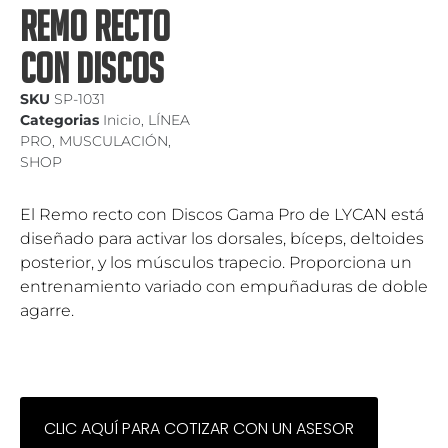
REMO RECTO
CON DISCOS
SKU
SP-1031
Categorias
Inicio
,
LÍNEA
PRO
,
MUSCULACIÓN
,
SHOP
El Remo recto con Discos Gama Pro de LYCAN está
diseñado para activar los dorsales, bíceps, deltoides
posterior, y los músculos trapecio. Proporciona un
entrenamiento variado con empuñaduras de doble
agarre.
CLIC AQUÍ PARA COTIZAR CON UN ASESOR