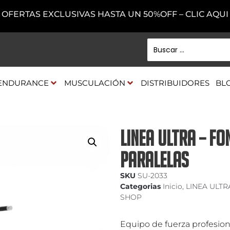
OFERTAS EXCLUSIVAS HASTA UN 50%OFF – CLIC AQUI
ENDURANCE
MUSCULACIÓN
DISTRIBUIDORES
BL
LINEA ULTRA – F
PARALELAS
SKU
SU-2033
Categorias
Inicio
,
LINEA ULTR
SHOP
Equipo de fuerza profesiona