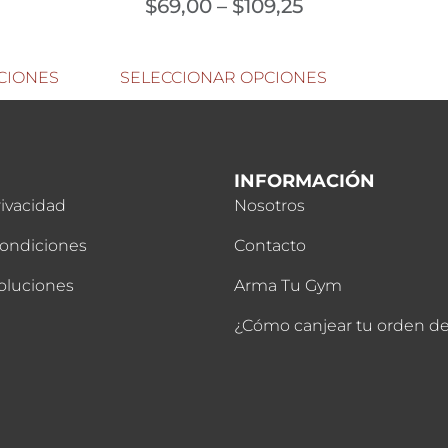
$
69,00
–
$
109,25
CIONES
SELECCIONAR OPCIONES
INFORMACIÓN
rivacidad
Nosotros
Condiciones
Contacto
oluciones
Arma Tu Gym
¿Cómo canjear tu orden 