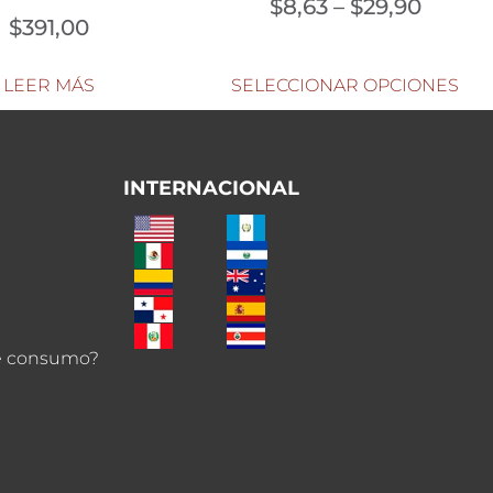
$
8,63
–
$
29,90
$
391,00
LEER MÁS
SELECCIONAR OPCIONES
INTERNACIONAL
de consumo?