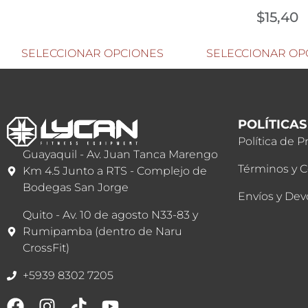
$
15,40
SELECCIONAR OPCIONES
SELECCIONAR OP
POLÍTICAS
Política de P
Guayaquil - Av. Juan Tanca Marengo
Términos y 
Km 4.5 Junto a RTS - Complejo de
Bodegas San Jorge
Envíos y Dev
Quito - Av. 10 de agosto N33-83 y
Rumipamba (dentro de Naru
CrossFit)
+5939 8302 7205