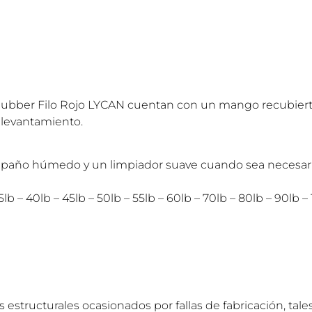
l Rubber Filo Rojo LYCAN cuentan con un mango recubie
 levantamiento.
paño húmedo y un limpiador suave cuando sea necesario pa
35lb – 40lb – 45lb – 50lb – 55lb – 60lb – 70lb – 80lb – 90lb –
estructurales ocasionados por fallas de fabricación, tal