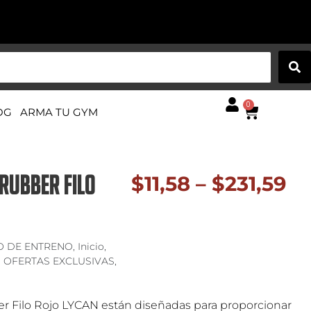
0
OG
ARMA TU GYM
RUBBER FILO
$
11,58
–
$
231,59
O DE ENTRENO
,
Inicio
,
,
OFERTAS EXCLUSIVAS
,
r Filo Rojo LYCAN están diseñadas para proporcionar