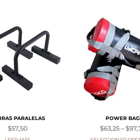
RRAS PARALELAS
POWER BAG
$
57,50
$
63,25
–
$
97,
LEER MÁS
SELECCIONAR OPC