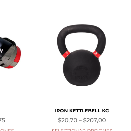
IRON KETTLEBELL KG
75
$
20,70
–
$
207,00
IONES
SELECCIONAR OPCIONES