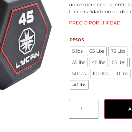
una experiencia de entren
funcionalidad con un diseño
PRECIO POR UNIDAD
PESOS
5 lbs
65 Lbs
75 Lbs
35 lbs
45 lbs
55 lbs
50 lbs
100 lbs
10 lbs
40 lbs
A