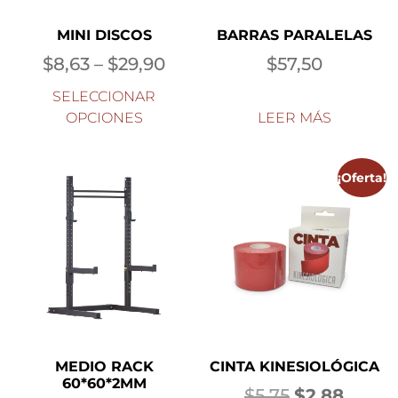
MINI DISCOS
BARRAS PARALELAS
$
8,63
–
$
29,90
$
57,50
SELECCIONAR
OPCIONES
LEER MÁS
¡Oferta!
MEDIO RACK
CINTA KINESIOLÓGICA
60*60*2MM
$
5,75
$
2,88