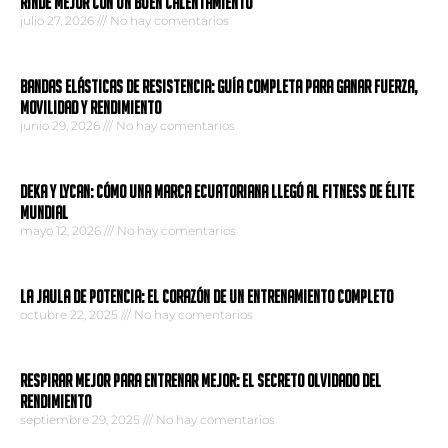
Rinde mejor con un buen calentamiento
julio 27, 2026
No hay comentarios
BANDAS ELÁSTICAS DE RESISTENCIA: GUÍA COMPLETA PARA GANAR FUERZA,
MOVILIDAD Y RENDIMIENTO
junio 29, 2026
No hay comentarios
DEKA y LYCAN: Cómo una marca ecuatoriana llegó al fitness de élite
mundial
mayo 12, 2026
No hay comentarios
La jaula de potencia: el corazón de un entrenamiento completo
octubre 22, 2025
No hay comentarios
Respirar mejor para entrenar mejor: El secreto olvidado del
rendimiento
septiembre 29, 2025
No hay comentarios